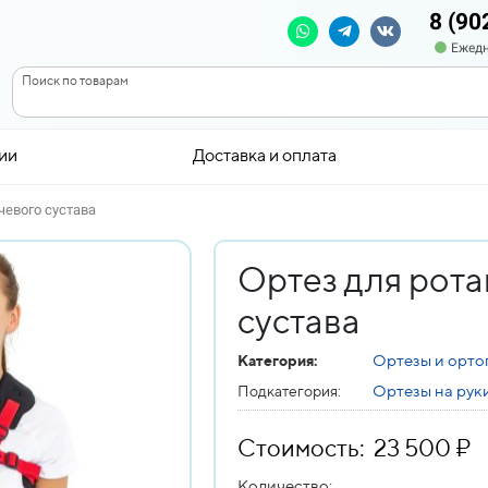
8 (90
Ежедн
Поиск по товарам
ии
Доставка и оплата
чевого сустава
Ортез для рот
сустава
Ортезы и орто
Категория:
Ортезы на рук
Подкатегория:
Стоимость: 23 500 ₽
Количество: