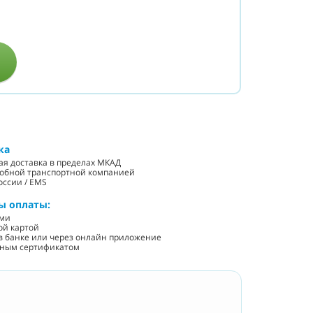
ка
ная доставка в пределах МКАД
добной транспортной компанией
оссии / EMS
ы оплаты:
ыми
ой картой
у в банке или через онлайн приложение
нным сертификатом