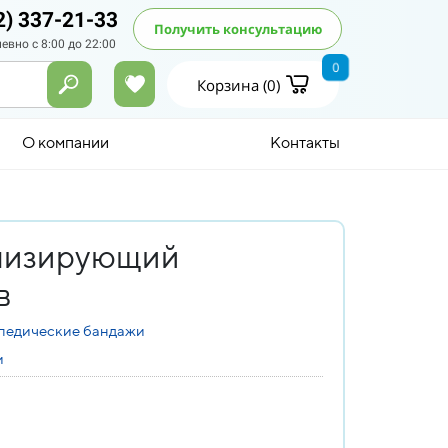
2) 337-21-33
Получить консультацию
евно с 8:00 до 22:00
0
Корзина (
0
)
О компании
Контакты
лизирующий
в
педические бандажи
и