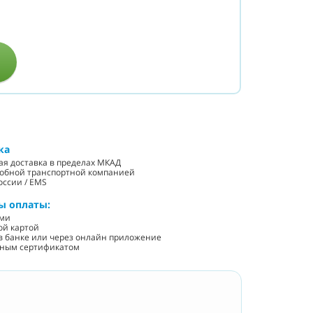
ка
ная доставка в пределах МКАД
добной транспортной компанией
оссии / EMS
ы оплаты:
ыми
ой картой
у в банке или через онлайн приложение
нным сертификатом