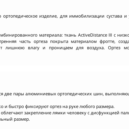
о ортопедическое изделие, для иммобилизации сустава и
бинированного материала: ткань ActiveDistance III с ни
утренняя часть ортеза покрыта материалом фротте, со
т лишнюю влагу и проницаем для воздуха. Ортез мо
ются две пары алюминиевых ортопедических шин, выполня
 и быстро фиксируют ортез на руке любого размера.
 облегчают закрепление лямки человеку с дисфункцией пал
льный размер.