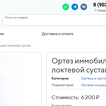
8 (90
Ежедн
Поиск по товарам
ии
Доставка и оплата
щий локтевой сустав
Ортез иммоби
локтевой суста
Ортезы и орто
Категория:
Ортезы на рук
Подкатегория:
Стоимость: 6 200 ₽
Количество: