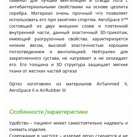
ламинат для лучшей вентиляции и отвода пота с
антибактериальными свойствами на основе цеолита
серебра. Материал очень прочный что позволяет
использовать его при занятиях спортом. AeroSpace II™
состоящий из двух внешних слоев и плетенной
внутренней части, данный эластичный 3D-трикотаж,
имеющий разгрузочные свойства. характеризуется
низким весом, высокой эластичностью хорошим
потоотведением и вентиляцией. Нейтрален для
закрепленного сустава, не нагревает и не охлаждает
его. Его толщина и 3D структура защищает мягкие
ткани от жестких частей ортеза
Ортез изготовлен из материалов AirSanmed II,
AeroSpace II и AirRubber III
Особенности /характеристики:
Удобство – пациент может самостоятельно надевать и
снимать изделие.
Содержание в чистоте – изделие легко стирается и не