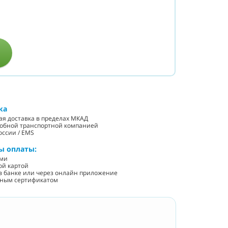
ка
ная доставка в пределах МКАД
добной транспортной компанией
оссии / EMS
ы оплаты:
ыми
ой картой
у в банке или через онлайн приложение
нным сертификатом