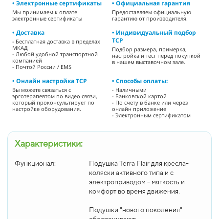
• Электронные сертификаты
• Официальная гарантия
Мы принимаем к оплате
Предоставляем официальную
электронные сертификаты
гарантию от производителя.
• Доставка
• Индивидуальный подбор
ТСР
- Бесплатная доставка в пределах
МКАД
Подбор размера, примерка,
- Любой удобной транспортной
настройка и тест перед покупкой
компанией
в нашем выставочном зале.
- Почтой России / EMS
• Онлайн настройка ТСР
• Способы оплаты:
Вы можете связаться с
- Наличными
эрготерапевтом по видео связи,
- Банковской картой
который проконсультирует по
- По счету в банке или через
настройке оборудования.
онлайн приложение
- Электронным сертификатом
Характеристики:
Функционал:
Подушка Terra Flair для кресла-
коляски активного типа и с
электроприводом - мягкость и
комфорт во время движения.
Подушки "нового поколения"