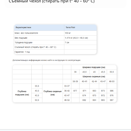
Съемный чехол (стирать при t° 40 – 60° C)