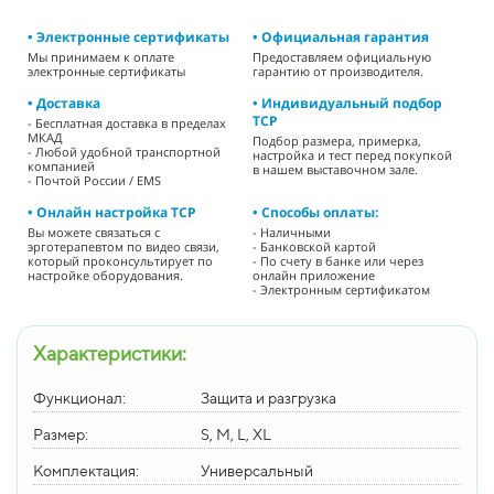
• Электронные сертификаты
• Официальная гарантия
Мы принимаем к оплате
Предоставляем официальную
электронные сертификаты
гарантию от производителя.
• Доставка
• Индивидуальный подбор
ТСР
- Бесплатная доставка в пределах
МКАД
Подбор размера, примерка,
- Любой удобной транспортной
настройка и тест перед покупкой
компанией
в нашем выставочном зале.
- Почтой России / EMS
• Онлайн настройка ТСР
• Способы оплаты:
Вы можете связаться с
- Наличными
эрготерапевтом по видео связи,
- Банковской картой
который проконсультирует по
- По счету в банке или через
настройке оборудования.
онлайн приложение
- Электронным сертификатом
Характеристики:
Функционал:
Защита и разгрузка
Размер:
S, M, L, XL
Комплектация:
Универсальный